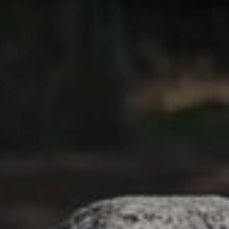
いて
行事案内
納骨・葬儀
ご祈願・ご供養
授与品