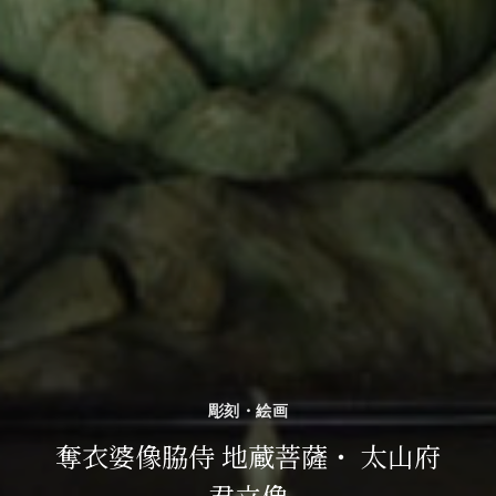
彫刻・絵画
奪衣婆像脇侍 地蔵菩薩・ 太山府
君立像