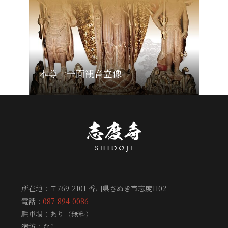
本尊十一面観音立像
所在地：〒769-2101 香川県さぬき市志度1102
電話：
087-894-0086
駐車場：あり（無料）
宿坊：なし