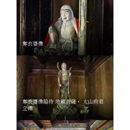
奪衣婆像
奪衣婆像脇侍 地蔵菩薩・ 太山府君
立像