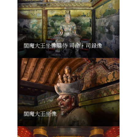
閻魔大王坐像脇侍 司命・司録像
閻魔大王坐像