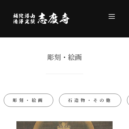
サイドバ
彫刻・絵画
彫刻・絵画
石造物・その他