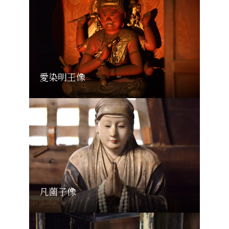
愛染明王像
凡薗子像